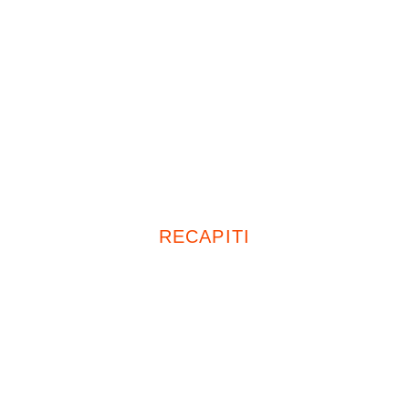
Uffici
26839, Zelo Buon Persico (LO)
Piazza Italia, 19
20047, Cusago (MI)
Viale Europa, 72 D13
RECAPITI
Tel:
+39 02 4969 4554
Cell:
+39 335 674 5471