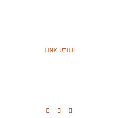
Certificazioni
Sostenibilità
Contatti
LINK UTILI
Privacy Policy
Cookie Policy
Modello 231