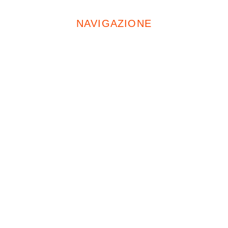
NAVIGAZIONE
Home
Chi Siamo
Servizi
Opere Pubbliche
Progetti
Condizionatori
Fotovoltaico
Caldaie