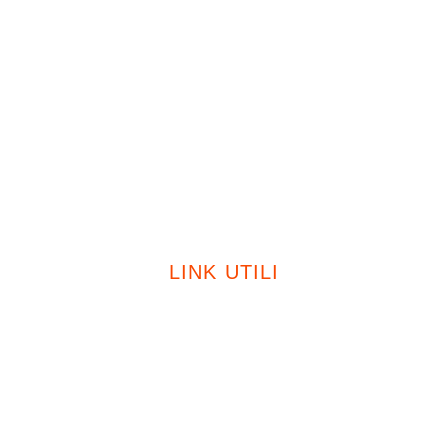
Fotovoltaico
Caldaie
Certificazioni
Sostenibilità
Contatti
LINK UTILI
Privacy Policy
Cookie Policy
Modello 231