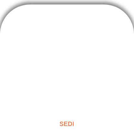
Sterema S.r.l.
Costruzioni, ristrutturazioni e servizi immobiliari
C.F. P.IVA 08997300960
Capitale Sociale € 400.000,00
SEDI