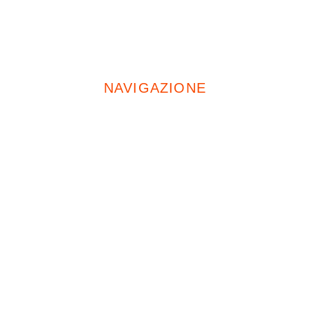
Cell:
+39 335 674 5471
NAVIGAZIONE
Home
Chi Siamo
Servizi
Opere Pubbliche
Progetti
Condizionatori