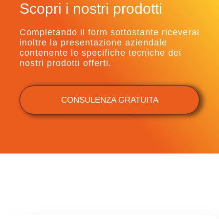
Scopri i nostri prodotti
Completando il form sottostante riceverai
inoltre la presentazione aziendale
contenente le specifiche tecniche dei
nostri prodotti offerti.
CONSULENZA GRATUITA