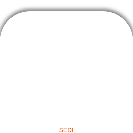
Sterema S.r.l.
Costruzioni, ristrutturazioni e servizi immobiliari
C.F. P.IVA 08997300960
Capitale Sociale € 400.000,00
SEDI