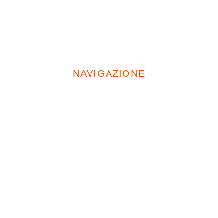
Cell:
+39 335 674 5471
NAVIGAZIONE
Home
Chi Siamo
Servizi
Opere Pubbliche
Progetti
Condizionatori