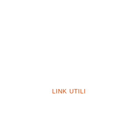
Fotovoltaico
Caldaie
Certificazioni
Sostenibilità
Contatti
LINK UTILI
Privacy Policy
Cookie Policy
Modello 231