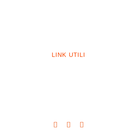
Certificazioni
Sostenibilità
Contatti
LINK UTILI
Privacy Policy
Cookie Policy
Modello 231