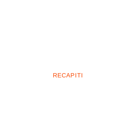
Uffici
26839, Zelo Buon Persico (LO)
Piazza Italia, 19
20047, Cusago (MI)
Viale Europa, 72 D13
RECAPITI
Tel:
+39 02 4969 4554
Cell:
+39 335 674 5471