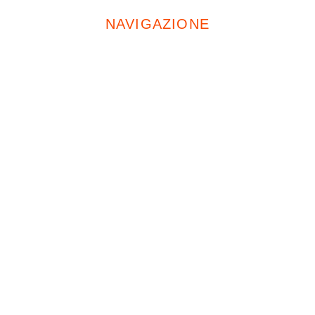
NAVIGAZIONE
Home
Chi Siamo
Servizi
Opere Pubbliche
Progetti
Condizionatori
Fotovoltaico
Caldaie