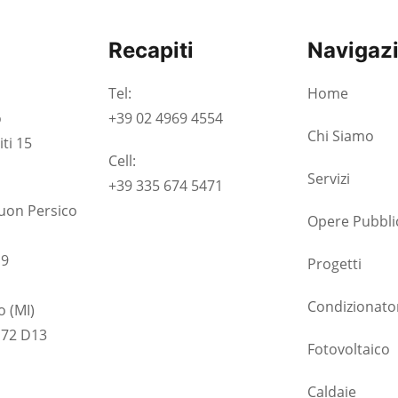
Recapiti
Navigaz
Tel:
Home
o
+39 02 4969 4554
Chi Siamo
ti 15
Cell:
Servizi
+39 335 674 5471
Buon Persico
Opere Pubbli
19
Progetti
Condizionato
 (MI)
 72 D13
Fotovoltaico
Caldaie