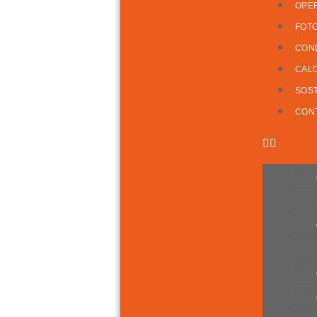
OPE
FOT
COND
CAL
SOST
CONT